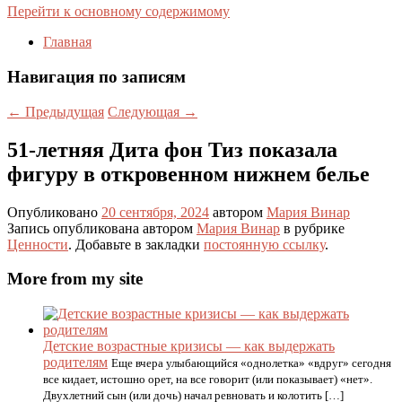
Перейти к основному содержимому
Главная
Навигация по записям
←
Предыдущая
Следующая
→
51-летняя Дита фон Тиз показала
фигуру в откровенном нижнем белье
Опубликовано
20 сентября, 2024
автором
Мария Винар
Запись опубликована автором
Мария Винар
в рубрике
Ценности
. Добавьте в закладки
постоянную ссылку
.
More from my site
Детские возрастные кризисы — как выдержать
родителям
Еще вчера улыбающийся «однолетка» «вдруг» сегодня
все кидает, истошно орет, на все говорит (или показывает) «нет».
Двухлетний сын (или дочь) начал ревновать и колотить […]