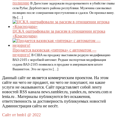
полицию
В Дагестане задержали подозреваемого в убийстве главы
села Рубас Дербентского района республики. Мужчина сам вызвал
полицию после совершения преступления и сдался. Он признал вину.
На […]
ЦСКА оштрафовали за расизм в отношении игрока
«Краснодара»
Продается вазовская «пятерка» с автоматом —
недорого!
В США на продажу выставили редкую модификацию
ВАЗ-2105 с коробкой-автомат. Редкая экспортная модификация
седана ВАЗ-2105 появилась в продаже в американском штате
Вашингтон. Это не просто […]
Данный сайт не является коммерческим проектом. На этом
сайте ни чего не продают, ни чего не покупают, ни какие
услуги не оказываются. Сайт представляет собой ленту
новостей RSS канала news.rambler.ru, yandex.ru, newsru.com и
lenta.ru . Материалы публикуются без искажения,
ответственность за достоверность публикуемых новостей
Администрация сайта не несёт.
Сайт от bmb1 @ 2022