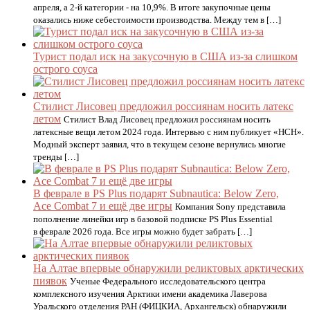
апреля, а 2-й категории - на 10,9%. В итоге закупочные цены
оказались ниже себестоимости производства. Между тем в […]
Турист подал иск на закусочную в США из-за слишком
острого соуса
Стилист Лисовец предложил россиянам носить латекс
летом
Стилист Влад Лисовец предложил россиянам носить
латексные вещи летом 2024 года. Интервью с ним публикует «НСН».
Модный эксперт заявил, что в текущем сезоне вернулись многие
тренды […]
В феврале в PS Plus подарят Subnautica: Below Zero,
Ace Combat 7 и ещё две игры
Компания Sony представила
пополнение линейки игр в базовой подписке PS Plus Essential
в феврале 2026 года. Все игры можно будет забрать […]
На Алтае впервые обнаружили реликтовых арктических
пиявок
Ученые Федерального исследовательского центра
комплексного изучения Арктики имени академика Лаверова
Уральского отделения РАН (ФИЦКИА, Архангельск) обнаружили