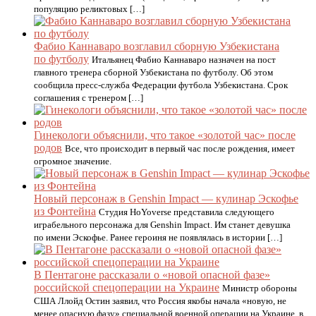
популяцию реликтовых […]
Фабио Каннаваро возглавил сборную Узбекистана
по футболу
Итальянец Фабио Каннаваро назначен на пост
главного тренера сборной Узбекистана по футболу. Об этом
сообщила пресс-служба Федерации футбола Узбекистана. Срок
соглашения с тренером […]
Гинекологи объяснили, что такое «золотой час» после
родов
Все, что происходит в первый час после рождения, имеет
огромное значение.
Новый персонаж в Genshin Impact — кулинар Эскофье
из Фонтейна
Студия HoYoverse представила следующего
играбельного персонажа для Genshin Impact. Им станет девушка
по имени Эскофье. Ранее героиня не появлялась в истории […]
В Пентагоне рассказали о «новой опасной фазе»
российской спецоперации на Украине
Министр обороны
США Ллойд Остин заявил, что Россия якобы начала «новую, не
менее опасную фазу» специальной военной операции на Украине, в