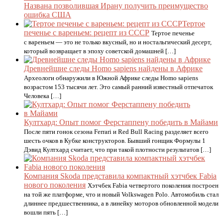
Названа позволившая Ирану получить преимущество
ошибка США
Тертое
печенье с вареньем: рецепт из СССР
Тертое печенье
с вареньем — это не только вкусный, но и ностальгический десерт,
который возвращает в эпоху советской домашней […]
Древнейшие следы Homo sapiens найдены в Африке
Археологи обнаружили в Южной Африке следы Homo sapiens
возрастом 153 тысячи лет. Это самый ранний известный отпечаток
Человека […]
Култхард: Опыт помог Ферстаппену победить в Майами
После пяти гонок сезона Ferrari и Red Bull Racing разделяет всего
шесть очков в Кубке конструкторов. Бывший гонщик Формулы 1
Дэвид Култхард считает, что при такой плотности результатов […]
Компания Skoda представила компактный хэтчбек Fabia
нового поколения
Хэтчбек Fabia четвертого поколения построен
на той же платформе, что и новый Volkswagen Polo. Автомобиль стал
длиннее предшественника, а в линейку моторов обновленной модели
вошли пять […]