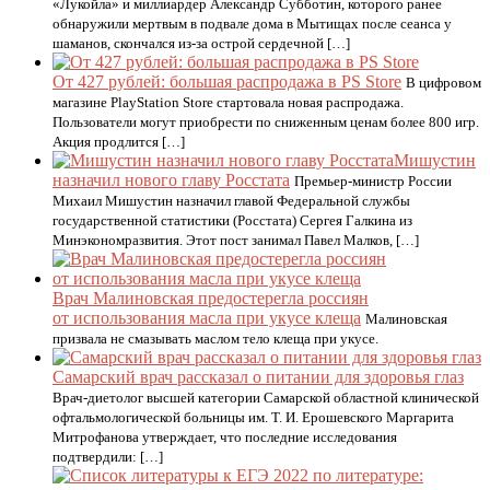
«Лукойла» и миллиардер Александр Субботин, которого ранее
обнаружили мертвым в подвале дома в Мытищах после сеанса у
шаманов, скончался из-за острой сердечной […]
От 427 рублей: большая распродажа в PS Store
В цифровом
магазине PlayStation Store стартовала новая распродажа.
Пользователи могут приобрести по сниженным ценам более 800 игр.
Акция продлится […]
Мишустин
назначил нового главу Росстата
Премьер-министр России
Михаил Мишустин назначил главой Федеральной службы
государственной статистики (Росстата) Сергея Галкина из
Минэкономразвития. Этот пост занимал Павел Малков, […]
Врач Малиновская предостерегла россиян
от использования масла при укусе клеща
Малиновская
призвала не смазывать маслом тело клеща при укусе.
Самарский врач рассказал о питании для здоровья глаз
Врач-диетолог высшей категории Самарской областной клинической
офтальмологической больницы им. Т. И. Ерошевского Маргарита
Митрофанова утверждает, что последние исследования
подтвердили: […]