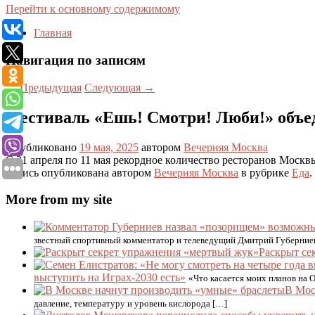
Перейти к основному содержимому
Главная
Навигация по записям
←
Предыдущая
Следующая
→
Фестиваль «Ешь! Смотри! Люби!» объед
Опубликовано
19 мая, 2025
автором
Вечерняя Москва
С 21 апреля по 11 мая рекордное количество ресторанов Москв
Запись опубликована автором
Вечерняя Москва
в рубрике
Еда
.
More from my site
звестный спортивный комментатор и телеведущий Дмитрий Губерниев
Раскрыт се
выступить на Играх-2030 есть»
«Что касается моих планов на О
В Мос
давление, температуру и уровень кислорода […]