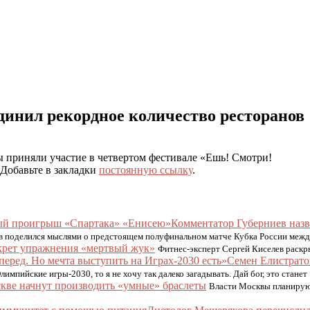
инил рекордное количество ресторанов
ы приняли участие в четвертом фестивале «Ешь! Смотри!
 Добавьте в закладки
постоянную ссылку
.
Комментатор Губерниев наз
 поделился мыслями о предстоящем полуфинальном матче Кубка России между
крет упражнения «мертвый жук»
Фитнес-эксперт Сергей Киселев раскр
Семен Елистратов
лимпийские игры-2030, то я не хочу так далеко загадывать. Дай бог, это станет
кве начнут производить «умные» браслеты
Власти Москвы планируют