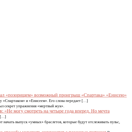
вал «позорищем» возможный проигрыш «Спартака» «Енисею»
 «Спартаком» и «Енисеем». Его слова передает […]
ыл секрет упражнения «мертвый жук».
: «Не могу смотреть на четыре года вперед. Но мечта
 […]
 начать выпуск «умных» браслетов, которые будут отслеживать пульс,