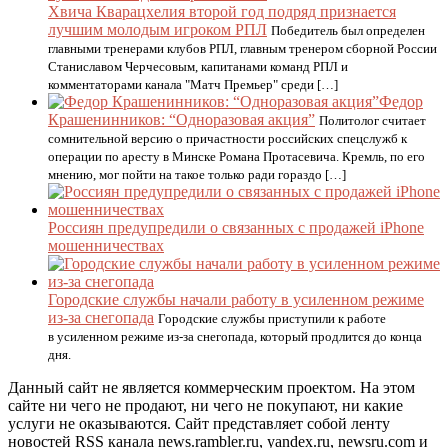
Хвича Кварацхелия второй год подряд признается
лучшим молодым игроком РПЛ
Победитель был определен
главными тренерами клубов РПЛ, главным тренером сборной России
Станиславом Черчесовым, капитанами команд РПЛ и
комментаторами канала "Матч Премьер" среди […]
Федор
Крашенинников: “Одноразовая акция”
Политолог считает
сомнительной версию о причастности российских спецслужб к
операции по аресту в Минске Романа Протасевича. Кремль, по его
мнению, мог пойти на такое только ради гораздо […]
Россиян предупредили о связанных с продажей iPhone
мошенничествах
Городские службы начали работу в усиленном режиме
из-за снегопада
Городские службы приступили к работе
в усиленном режиме из-за снегопада, который продлится до конца
дня.
Данный сайт не является коммерческим проектом. На этом
сайте ни чего не продают, ни чего не покупают, ни какие
услуги не оказываются. Сайт представляет собой ленту
новостей RSS канала news.rambler.ru, yandex.ru, newsru.com и