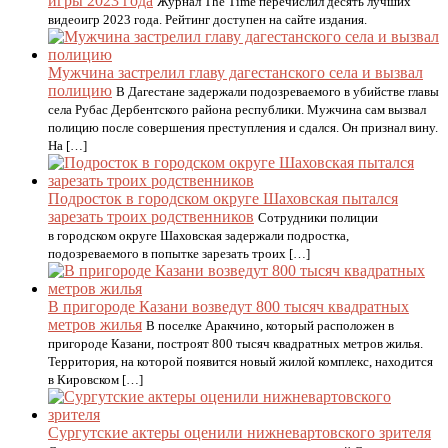
игры 2023 года
Журнал The Time перечислил десять лучших
видеоигр 2023 года. Рейтинг доступен на сайте издания.
Мужчина застрелил главу дагестанского села и вызвал
полицию
В Дагестане задержали подозреваемого в убийстве главы
села Рубас Дербентского района республики. Мужчина сам вызвал
полицию после совершения преступления и сдался. Он признал вину.
На […]
Подросток в городском округе Шаховская пытался
зарезать троих родственников
Сотрудники полиции
в городском округе Шаховская задержали подростка,
подозреваемого в попытке зарезать троих […]
В пригороде Казани возведут 800 тысяч квадратных
метров жилья
В поселке Аракчино, который расположен в
пригороде Казани, построят 800 тысяч квадратных метров жилья.
Территория, на которой появится новый жилой комплекс, находится
в Кировском […]
Сургутские актеры оценили нижневартовского зрителя