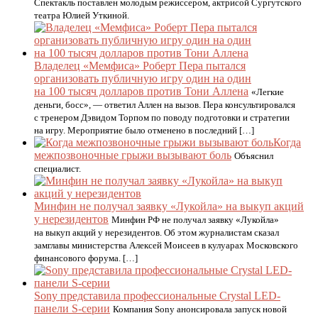
Спектакль поставлен молодым режиссером, актрисой Сургутского
театра Юлией Уткиной.
Владелец «Мемфиса» Роберт Пера пытался
организовать публичную игру один на один
на 100 тысяч долларов против Тони Аллена
«Легкие
деньги, босс», — ответил Аллен на вызов. Пера консультировался
с тренером Дэвидом Торпом по поводу подготовки и стратегии
на игру. Мероприятие было отменено в последний […]
Когда
межпозвоночные грыжи вызывают боль
Объяснил
специалист.
Минфин не получал заявку «Лукойла» на выкуп акций
у нерезидентов
Минфин РФ не получал заявку «Лукойла»
на выкуп акций у нерезидентов. Об этом журналистам сказал
замглавы министерства Алексей Моисеев в кулуарах Московского
финансового форума. […]
Sony представила профессиональные Crystal LED-
панели S-серии
Компания Sony анонсировала запуск новой