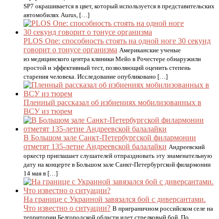
SP7 окрашивается в цвет, который используется в представительских
автомобилях Aurus, […]
PLOS One: способность стоять на одной ноге 30 секунд
говорит о тонусе организма
Американские ученые
из медицинского центра клиники Мейо в Рочестере обнаружили
простой и эффективный тест, позволяющий оценить степень
старения человека. Исследование опубликовано […]
Пленный рассказал об избиениях мобилизованных в
ВСУ из тюрем
В Большом зале Санкт-Петербургской филармонии
отметят 135-летие Андреевской балалайки
Андреевский
оркестр приглашает слушателей отпраздновать эту знаменательную
дату на концерте в Большом зале Санкт-Петербургской филармонии
14 мая в […]
На границе с Украиной завязался бой с диверсантами.
Что известно о ситуации?
В приграничном российском селе на
территории Белгородской области идет стрелковый бой. По