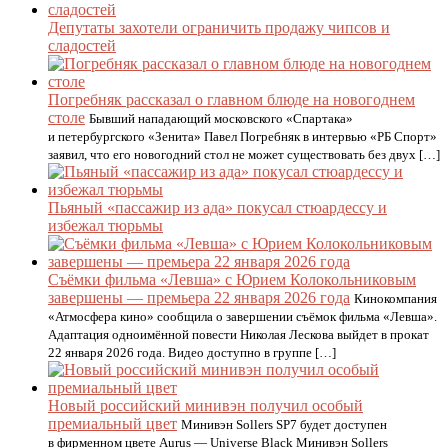
Депутаты захотели ограничить продажу чипсов и
сладостей
Погребняк рассказал о главном блюде на новогоднем
столе
Бывший нападающий московского «Спартака»
и петербургского «Зенита» Павел Погребняк в интервью «РБ Спорт»
заявил, что его новогодний стол не может существовать без двух […]
Пьяный «пассажир из ада» покусал стюардессу и
избежал тюрьмы
Съёмки фильма «Левша» с Юрием Колокольниковым
завершены — премьера 22 января 2026 года
Кинокомпания
«Атмосфера кино» сообщила о завершении съёмок фильма «Левша».
Адаптация одноимённой повести Николая Лескова выйдет в прокат
22 января 2026 года. Видео доступно в группе […]
Новый российский минивэн получил особый
премиальный цвет
Минивэн Sollers SP7 будет доступен
в фирменном цвете Aurus — Universe Black Минивэн Sollers