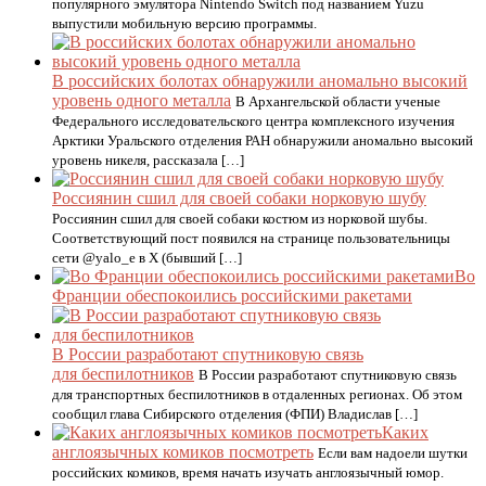
популярного эмулятора Nintendo Switch под названием Yuzu
выпустили мобильную версию программы.
В российских болотах обнаружили аномально высокий
уровень одного металла
В Архангельской области ученые
Федерального исследовательского центра комплексного изучения
Арктики Уральского отделения РАН обнаружили аномально высокий
уровень никеля, рассказала […]
Россиянин сшил для своей собаки норковую шубу
Россиянин сшил для своей собаки костюм из норковой шубы.
Соответствующий пост появился на странице пользовательницы
сети @yalo_e в X (бывший […]
Во
Франции обеспокоились российскими ракетами
В России разработают спутниковую связь
для беспилотников
В России разработают спутниковую связь
для транспортных беспилотников в отдаленных регионах. Об этом
сообщил глава Сибирского отделения (ФПИ) Владислав […]
Каких
англоязычных комиков посмотреть
Если вам надоели шутки
российских комиков, время начать изучать англоязычный юмор.