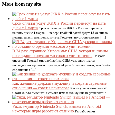
More from my site
Срок оплаты услуг ЖКХ в России перенесут на пять
дней с 1 марта
Срок оплаты услуг ЖКХ в России перенесут
на пять дней с 1 марта — теперь крайней датой будет 15-ое число
месяца, заявил зампред комитета Госдумы по строительству […]
В 24 раза страшнее Хиросимы: США ускорили планы
по созданию оружия массового уничтожения
На фоне
опасений Третьей мировой войны США ускоряют планы
по созданию ядерного оружия, в 24 раза более мощного, чем бомба,
сброшенная […]
Как женщине удержать мужчину и создать серьезные
отношения — советы психолога
Какие у него намерения?
Стоит ли это выяснять с самого начала или лучше не утяжелять?
Yuzu, эмулятор Nintendo Switch, вышел на Android —
некоторые игры работают отлично
Разработчики