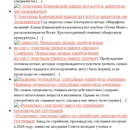
специалисты […]
У блогерши Блиновской нашли яхт-клуб и запретили им
пользоваться
Суд запретил семье блогерши и автора «Марафона
желаний» Елены Блиновской пользоваться яхт-клубом «Точка Немо»,
расположенным на Волге. Круглогодичный глэмпинг обнаружила
прокуратура, […]
Сомнолог Черкасова: резкие пробуждения
во сне с чувством тревоги имеют причину
Пробуждения
человека ночью, которые сопровождаются чувством тревоги, сильно
бьющимся сердцем и потоотделением, могут быть нормой, если
происходят не слишком […]
Названы деликатесы, способные навредить здоровью
По словам специалиста, говяжьи мозги действительно содержат
много питательных веществ и витаминов. Однако не стоит
употреблять их слишком часто, так как в них много холестерина […]
«Роскосмос» построит завод по серийному производству
спутников
Завод по серийному производству спутников построят
в 2026 году, заявил на заседании Совета молодых ученых и