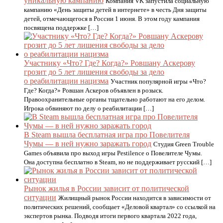
уникальную кампанию
Компания VK запустила социальную
кампанию «День защиты детей в интернете» в честь Дня защиты
детей, отмечающегося в России 1 июня. В этом году кампания
посвящена поддержке […]
Участнику «Что? Где? Когда?» Ровшану Аскерову
грозит до 5 лет лишения свободы за дело
о реабилитации нацизма
Участник популярной игры «Что?
Где? Когда?» Ровшан Аскеров объявлен в розыск.
Правоохранительные органы тщательно работают на его делом.
Игрока обвиняют по делу о реабилитации […]
В Steam вышла бесплатная игра про Повелителя
Чумы — в ней нужно заражать город
Студия Green Trouble
Games объявила про выход игры Pestilence о Повелителе Чумы.
Она доступна бесплатно в Steam, но не поддерживает русский […]
Рынок жилья в России зависит от политической
ситуации
Жилищный рынок России находится в зависимости от
политических решений, сообщает «Деловой квартал» со ссылкой на
экспертов рынка. Подводя итоги первого квартала 2022 года,