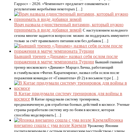
Гаррос» – 2026. «Чемпионат» предлагает ознакомиться с
результатами жеребьёвки некоторых […]
Врач назвала единственный витамин, который нужно
принимать в виде добавки зимой
С наступлением холодного
сезона многие задаются вопросом: можно ли поддержать иммунитет
только за счёт правильного питания или без добавок […]
Бывший тренер «Динамо» назвал себя ослом после
поражения в матче чемпионата Турции
Бывший главный
тренер московского «Динамо» Марцел Личка, работающий
в стамбульском «Фатих Карагюмрюк», назвал себя ослом после
поражения команды от «Газиантепа» (0:2) в восьмом туре […]
В Китае придумали систему тренировок для войны в
космосе
В Китае придумали систему тренировок,
предназначенную для отработки боевых действий в космосе. Ученые
страны разработали систему игр по боям в космосе, которая
способна моделировать […]
Японка
внезапно сошла с ума возле Кремля
Уроженку Японии
госпитализировали с острым психическим расстройством с улицы