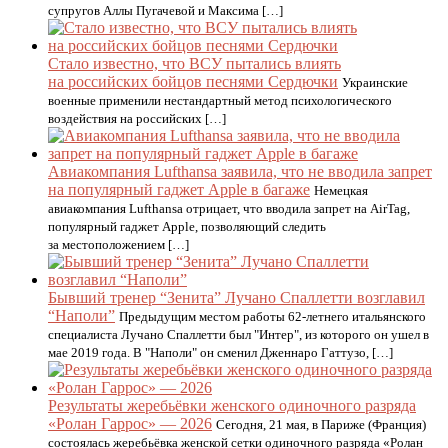
супругов Аллы Пугачевой и Максима […]
Стало известно, что ВСУ пытались влиять
на российских бойцов песнями Сердючки
Украинские
военные применили нестандартный метод психологического
воздействия на российских […]
Авиакомпания Lufthansa заявила, что не вводила запрет
на популярный гаджет Apple в багаже
Немецкая
авиакомпания Lufthansa отрицает, что вводила запрет на AirTag,
популярный гаджет Apple, позволяющий следить
за местоположением […]
Бывший тренер “Зенита” Лучано Спаллетти возглавил
“Наполи”
Предыдущим местом работы 62-летнего итальянского
специалиста Лучано Спаллетти был "Интер", из которого он ушел в
мае 2019 года. В "Наполи" он сменил Дженнаро Гаттузо, […]
Результаты жеребьёвки женского одиночного разряда
«Ролан Гаррос» — 2026
Сегодня, 21 мая, в Париже (Франция)
состоялась жеребьёвка женской сетки одиночного разряда «Ролан