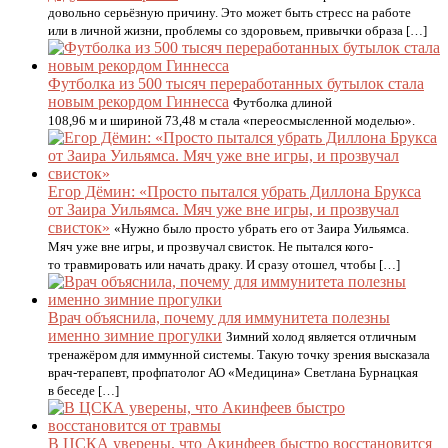
довольно серьёзную причину. Это может быть стресс на работе
или в личной жизни, проблемы со здоровьем, привычки образа […]
Футболка из 500 тысяч переработанных бутылок стала
новым рекордом Гиннесса
Футболка длиной
108,96 м и шириной 73,48 м стала «переосмысленной моделью».
Егор Дёмин: «Просто пытался убрать Диллона Брукса
от Заира Уильямса. Мяч уже вне игры, и прозвучал
свисток»
«Нужно было просто убрать его от Заира Уильямса.
Мяч уже вне игры, и прозвучал свисток. Не пытался кого-
то травмировать или начать драку. И сразу отошел, чтобы […]
Врач объяснила, почему для иммунитета полезны
именно зимние прогулки
Зимний холод является отличным
тренажёром для иммунной системы. Такую точку зрения высказала
врач-терапевт, профпатолог АО «Медицина» Светлана Бурнацкая
в беседе […]
В ЦСКА уверены, что Акинфеев быстро восстановится