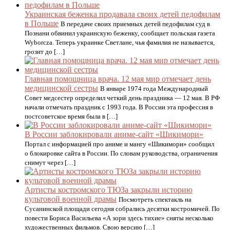
Украинская беженка продавала своих детей педофилам
в Польше
В передаче своих приемных детей педофилам суд в
Познани обвинил украинскую беженку, сообщает польская газета
Wyborcza. Теперь украинке Светлане, чья фамилия не называется,
грозит до […]
Главная помощница врача. 12 мая мир отмечает день
медицинской сестры
В январе 1974 года Международный
Совет медсестер определил четкий день праздника — 12 мая. В РФ
начали отмечать праздник с 1993 года. В России эта профессия в
постсоветское время была в […]
В России заблокировали аниме-сайт «Шикимори»
Портал с информацией про аниме и мангу «Шикимори» сообщил
о блокировке сайта в России. По словам руководства, ограничения
снимут через […]
Артисты костромского ТЮЗа закрыли историю
культовой военной драмы
Посмотреть спектакль на
Сусанинской площади сегодня собрались десятки костромичей. По
повести Бориса Васильева «А зори здесь тихие» сняты несколько
художественных фильмов. Свою версию […]