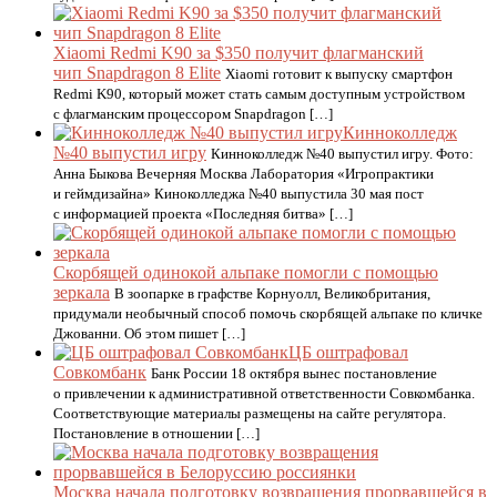
Xiaomi Redmi K90 за $350 получит флагманский
чип Snapdragon 8 Elite
Xiaomi готовит к выпуску смартфон
Redmi K90, который может стать самым доступным устройством
с флагманским процессором Snapdragon […]
Кинноколледж
№40 выпустил игру
Кинноколледж №40 выпустил игру. Фото:
Анна Быкова Вечерняя Москва Лаборатория «Игропрактики
и геймдизайна» Киноколледжа №40 выпустила 30 мая пост
с информацией проекта «Последняя битва» […]
Скорбящей одинокой альпаке помогли с помощью
зеркала
В зоопарке в графстве Корнуолл, Великобритания,
придумали необычный способ помочь скорбящей альпаке по кличке
Джованни. Об этом пишет […]
ЦБ оштрафовал
Совкомбанк
Банк России 18 октября вынес постановление
о привлечении к административной ответственности Совкомбанка.
Соответствующие материалы размещены на сайте регулятора.
Постановление в отношении […]
Москва начала подготовку возвращения прорвавшейся в