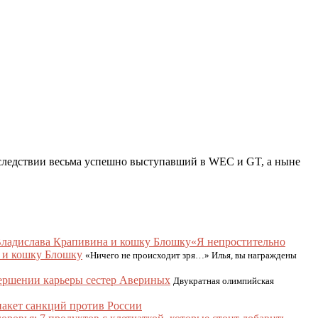
последствии весьма успешно выступавший в WEC и GT, а ныне
«Я непростительно
а и кошку Блошку
«Ничего не происходит зря…» Илья, вы награждены
вершении карьеры сестер Авериных
Двукратная олимпийская
пакет санкций против России