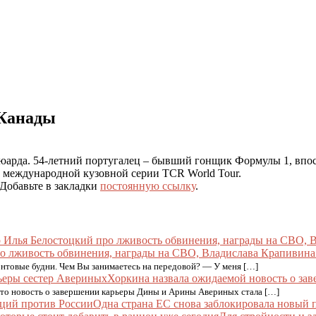
 Канады
 стюарда. 54-летний португалец – бывший гонщик Формулы 1, в
в международной кузовной серии TCR World Tour.
 Добавьте в закладки
постоянную ссылку
.
ро лживость обвинения, награды на СВО, Владислава Крапивин
онтовые будни. Чем Вы занимаетесь на передовой? — У меня […]
Хоркина назвала ожидаемой новость о за
что новость о завершении карьеры Дины и Арины Авериных стала […]
Одна страна ЕС снова заблокировала новый 