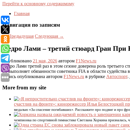
Перейти к основному содержимому
Главная
Навигация по записям
←
Предыдущая
Следующая
→
Педро Лами – третий стюард Гран При
Опубликовано
21 мая, 2026
автором
F1News.ru
Педро Лами третий раз в этом сезоне доверена роль третьего
он выполняет обязанности советника FIA в области судейства 
Запись опубликована автором
F1News.ru
в рубрике
Автоспорт
.
More from my site
счастлив на фронте»: кинорежиссер Илья Белостоцкий п
медалью «За спасение погибавших». Расскажите про подвиг и про фр
чемпионка по спортивной гимнастике Светлана Хоркина призналась, 