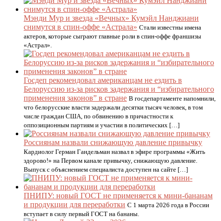
Мэнди Мур и звезда «Вечных» Кумэйл Нанджиани
снимутся в спин-оффе «Астрала»
Стали известны имена
актеров, которые сыграют главные роли в спин-оффе франшизы
«Астрал».
Госдеп рекомендовал американцам не ездить в
Белоруссию из-за рисков задержания и “избирательного
применения законов” в стране
В госдепартаменте напомнили,
что белорусские власти задержали десятки тысяч человек, в том
числе граждан США, по обвинению в причастности к
оппозиционным партиям и участии в политических […]
Россиянам назвали снижающую давление привычку
Кардиолог Герман Гандельман назвал в эфире программы «Жить
здорово!» на Первом канале привычку, снижающую давление.
Выпуск с объяснением специалиста доступен на сайте […]
ПНИПУ: новый ГОСТ не применяется к мини-бананам
и продукции для переработки
С 1 марта 2026 года в России
вступает в силу первый ГОСТ на бананы.