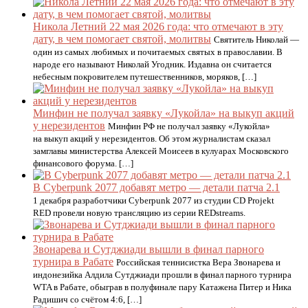
Никола Летний 22 мая 2026 года: что отмечают в эту
дату, в чем помогает святой, молитвы
Святитель Николай —
один из самых любимых и почитаемых святых в православии. В
народе его называют Николай Угодник. Издавна он считается
небесным покровителем путешественников, моряков, […]
Минфин не получал заявку «Лукойла» на выкуп акций
у нерезидентов
Минфин РФ не получал заявку «Лукойла»
на выкуп акций у нерезидентов. Об этом журналистам сказал
замглавы министерства Алексей Моисеев в кулуарах Московского
финансового форума. […]
В Cyberpunk 2077 добавят метро — детали патча 2.1
1 декабря разработчики Cyberpunk 2077 из студии CD Projekt
RED провели новую трансляцию из серии REDstreams.
Звонарева и Сутджиади вышли в финал парного
турнира в Рабате
Российская теннисистка Вера Звонарева и
индонезийка Алдила Сутджиади прошли в финал парного турнира
WTA в Рабате, обыграв в полуфинале пару Катажена Питер и Ника
Радишич со счётом 4:6, […]