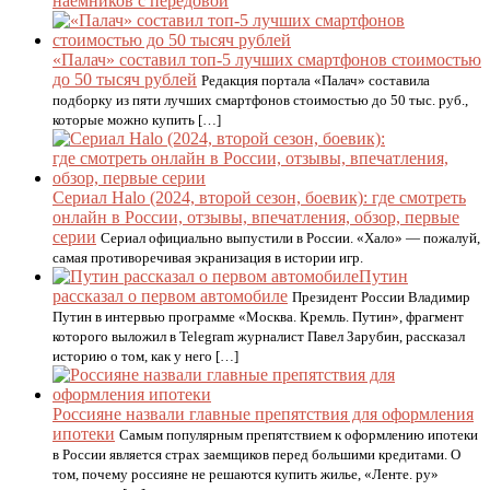
наемников с передовой
«Палач» составил топ-5 лучших смартфонов стоимостью
до 50 тысяч рублей
Редакция портала «Палач» составила
подборку из пяти лучших смартфонов стоимостью до 50 тыс. руб.,
которые можно купить […]
Сериал Halo (2024, второй сезон, боевик): где смотреть
онлайн в России, отзывы, впечатления, обзор, первые
серии
Сериал официально выпустили в России. «Хало» — пожалуй,
самая противоречивая экранизация в истории игр.
Путин
рассказал о первом автомобиле
Президент России Владимир
Путин в интервью программе «Москва. Кремль. Путин», фрагмент
которого выложил в Telegram журналист Павел Зарубин, рассказал
историю о том, как у него […]
Россияне назвали главные препятствия для оформления
ипотеки
Самым популярным препятствием к оформлению ипотеки
в России является страх заемщиков перед большими кредитами. О
том, почему россияне не решаются купить жилье, «Ленте. ру»