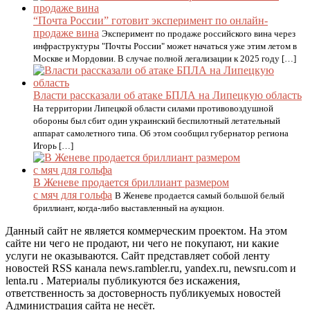
“Почта России” готовит эксперимент по онлайн-
продаже вина
Эксперимент по продаже российского вина через
инфраструктуры "Почты России" может начаться уже этим летом в
Москве и Мордовии. В случае полной легализации к 2025 году […]
Власти рассказали об атаке БПЛА на Липецкую область
На территории Липецкой области силами противовоздушной
обороны был сбит один украинский беспилотный летательный
аппарат самолетного типа. Об этом сообщил губернатор региона
Игорь […]
В Женеве продается бриллиант размером
с мяч для гольфа
В Женеве продается самый большой белый
бриллиант, когда-либо выставленный на аукцион.
Данный сайт не является коммерческим проектом. На этом
сайте ни чего не продают, ни чего не покупают, ни какие
услуги не оказываются. Сайт представляет собой ленту
новостей RSS канала news.rambler.ru, yandex.ru, newsru.com и
lenta.ru . Материалы публикуются без искажения,
ответственность за достоверность публикуемых новостей
Администрация сайта не несёт.