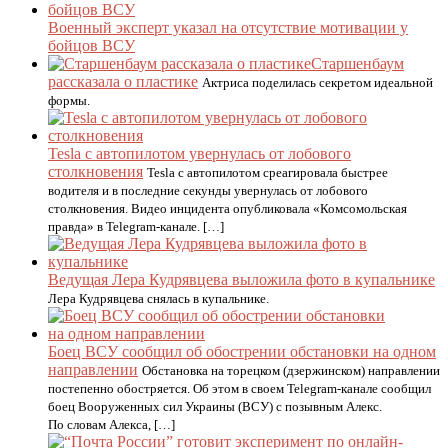
Военный эксперт указал на отсутствие мотивации у
бойцов ВСУ
Старшенбаум
рассказала о пластике
Актриса поделилась секретом идеальной
формы.
Tesla с автопилотом увернулась от лобового
столкновения
Tesla с автопилотом среагировала быстрее
водителя и в последние секунды увернулась от лобового
столкновения. Видео инцидента опубликовала «Комсомольская
правда» в Telegram-канале. […]
Ведущая Лера Кудрявцева выложила фото в купальнике
Лера Кудрявцева снялась в купальнике.
Боец ВСУ сообщил об обострении обстановки на одном
направлении
Обстановка на торецком (дзержинском) направлении
постепенно обостряется. Об этом в своем Telegram-канале сообщил
боец Вооруженных сил Украины (ВСУ) с позывным Алекс.
По словам Алекса, […]