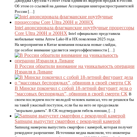
Джорджа Оруэлла «1984» стала одним из лидеров продаж в России.
Об этом со ссылкой на данные Ассоциации книгораспространителей
России […]
Intel анонсировала флагманские ноутбучные процессоры
Core Ultra 200H и 200HX
Intel официально представила
мобильные чипы Arrow Lake-H и HX поколения 2025 года.
На мероприятии в Китае компания показала новые слайды,
где особое внимание уделяется энергоэффективности […]
В России обратили внимание на уникальность операции
Израиля в Ливане
В Минске покончил с собой 18-летний фигурант дела о
“массовых беспорядках”, обвинив в своей смерти СК
В
своем последнем посте молодой человек написал, что не решился бы
на такой ужасный поступок, если бы на него не продолжали
"морально давить". В СК подтвердили гибель юноши, […]
Samsung выпустит смартфон с рекордной камерой
Samsung намерена выпустить смартфон с камерой, которая получит
рекордное разрешение. Источники медиа выяснили, что инженеры