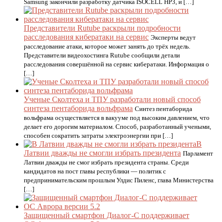
Samsung закончили разработку датчика ISOCELL HP3, и […]
Представители Rutube раскрыли подробности
расследования кибератаки на сервис
Эксперты ведут
расследование атаки, которое может занять до трёх недель.
Представители видеохостинга Rutube сообщили детали
расследования совершённой на сервис кибератаки. Информация о
[…]
Ученые Сколтеха и ТПУ разработали новый способ
синтеза пентаборида вольфрама
Синтез пентаборида
вольфрама осуществляется в вакууме под высоким давлением, что
делает его дорогим материалом. Способ, разработанный учеными,
способен сократить затраты электроэнергии при […]
В
Латвии дважды не смогли избрать президента
Парламент
Латвии дважды не смог избрать президента страны. Среди
кандидатов на пост главы республики — политик с
предпринимательским прошлым Улдис Пиленс, глава Министерства
[…]
Защищенный смартфон Диалог-С поддерживает