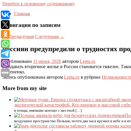
Перейти к основному содержимому
Главная
Навигация по записям
←
Предыдущая
Следующая
→
Россиян предупредили о трудностях пр
Опубликовано
11 июня, 2026
автором
Lenta.ru
Продавать вторичное жилье в России становится тяжелее. Тако
Аксененко.
Запись опубликована автором
Lenta.ru
в рубрике
Недвижимост
More from my site
экологической катастрофой. Кто виноват в массовой гиб
и птицы, имевшие контакт с местной […]
По
воздушное пространство Польши, почти два часа кружил в небе и в ит