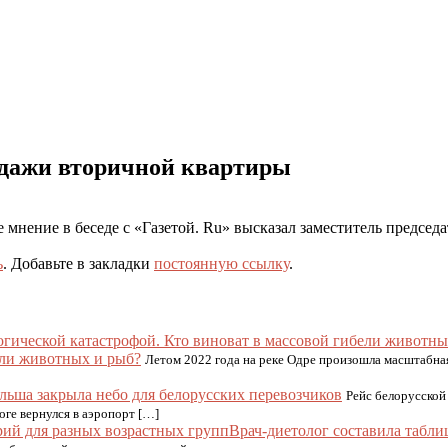
одажи вторичной квартиры
е мнение в беседе с «Газетой. Ru» высказал заместитель предсе
ь
. Добавьте в закладки
постоянную ссылку
.
ели животных и рыб?
Летом 2022 года на реке Одре произошла масштабная
льша закрыла небо для белорусских перевозчиков
Рейс белорусской 
оге вернулся в аэропорт […]
Врач-диетолог составила табл