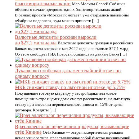
благотворительные акции
Мэр Москвы Сергей Собянин
объявил о начале предновогодних благотворительных акций.
В рамках проекта «Москва помогает» уже открылись павильоны
«Фабрика подарков», куда можно принести […]
Валютные депозиты россиян выросли
до $27,1 миллиарда
Валютные депозиты граждан в российских
банках выросли впервые с мая 2022 года и составили $27,1 млрд
Об этом сообщает РИА Новости, ссылаясь на данные Банка […]
Лукашенко пообещал дать жесточайший ответ по
одному вопросу
МКБ снижает ставку по льготной ипотеке до 5,75%
Покупающие готовую квартиру у застройщика или жилое
помещение в строящемся доме смогут рассчитывать на льготную
ставку при внесении первоначального взноса от 15% от цены
договора. Кредиты […]
Врач-аллерголог перечислил продукты, вызывающие
отёк Квинке
Отёк Квинке — острая аллергическая реакция
немедленного типа, представляющая собой быстро возникающий