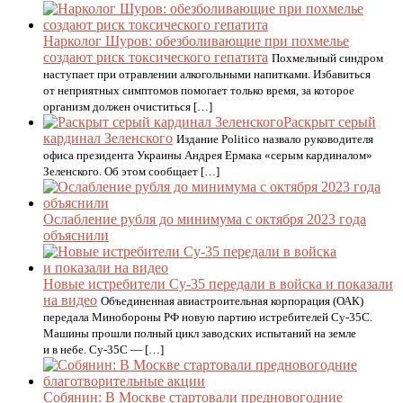
Нарколог Шуров: обезболивающие при похмелье
создают риск токсического гепатита
Похмельный синдром
наступает при отравлении алкогольными напитками. Избавиться
от неприятных симптомов помогает только время, за которое
организм должен очиститься […]
Раскрыт серый
кардинал Зеленского
Издание Politico назвало руководителя
офиса президента Украины Андрея Ермака «серым кардиналом»
Зеленского. Об этом сообщает […]
Ослабление рубля до минимума с октября 2023 года
объяснили
Новые истребители Су-35 передали в войска и показали
на видео
Объединенная авиастроительная корпорация (ОАК)
передала Минобороны РФ новую партию истребителей Су-35С.
Машины прошли полный цикл заводских испытаний на земле
и в небе. Су-35С — […]
Собянин: В Москве стартовали предновогодние