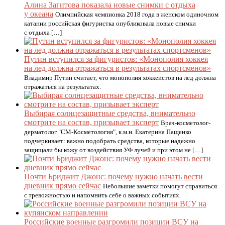
Алина Загитова показала новые снимки с отдыха
у океана
Олимпийская чемпионка 2018 года в женском одиночном
катании российская фигуристка опубликовала новые снимки
с отдыха […]
Путин вступился за фигуристов: «Монополия хоккея
на лед должна отражаться в результатах спортсменов»
Владимир Путин считает, что монополия хоккеистов на лед должна
отражаться на результатах.
Выбирая солнцезащитные средства, внимательно
смотрите на состав, призывает эксперт
Врач-косметолог-
дерматолог "СМ-Косметология", к.м.н. Екатерина Пащенко
подчеркивает: важно подобрать средства, которые надежно
защищали бы кожу от воздействия УФ лучей и при этом не […]
Почти Бриджит Джонс: почему нужно начать вести
дневник прямо сейчас
Небольшие заметки помогут справиться
с тревожностью и напомнить себе о важных событиях.
Российские военные разгромили позиции ВСУ на