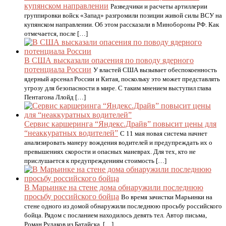
купянском направлении
Разведчики и расчеты артиллерии
группировки войск «Запад» разгромили позиции живой силы ВСУ на
купянском направлении. Об этом рассказали в Минобороны РФ. Как
отмечается, после […]
В США высказали опасения по поводу ядерного
потенциала России
У властей США вызывает обеспокоенность
ядерный арсенал России и Китая, поскольку это может представлять
угрозу для безопасности в мире. С таким мнением выступил глава
Пентагона Ллойд […]
Сервис каршеринга “Яндекс.Драйв” повысит цены для
“неаккуратных водителей”
С 11 мая новая система начнет
анализировать манеру вождения водителей и предупреждать их о
превышениях скорости и опасных маневрах. Для тех, кто не
прислушается к предупреждениям стоимость […]
В Марьинке на стене дома обнаружили последнюю
просьбу российского бойца
Во время зачистки Марьинки на
стене одного из домой обнаружили последнюю просьбу российского
бойца. Рядом с посланием находилось девять тел. Автор письма,
Роман Рудаков из Батайска, […]