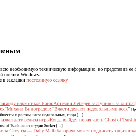
еленым
в всю необходимую техническую информацию, но представив ее
ой оценки Windows.
те в закладки
постоянную ссылку
.
Артемий Лебедев заступился за оштра
Михаил Виноградов: “Власти делают недовольными всех”
Пр
бщества и ростом числа недовольных, тогда […]
Когда выйдет новая часть Ghost of Tsush
t of Tsushima от студии Sucker […]
«Бавария» может подписать защитника