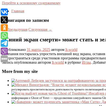
Перейти к основному содержимому
Главная
Навигация по записям
←
Предыдущая
Следующая
→
«Синий экран смерти» может стать и з
Опубликовано
31 марта, 2025
автором
It-world
Компания постаралась упростить внешний вид экрана, остави
распространяться среди участников программы предварительн
Запись опубликована автором
It-world
в рубрике
Игры
. Добавь
More from my site
регулировать просветительскую деятельность чревато политизацией о
информация о Ghost of Yotei — продолжении самурайского экшена Ghos