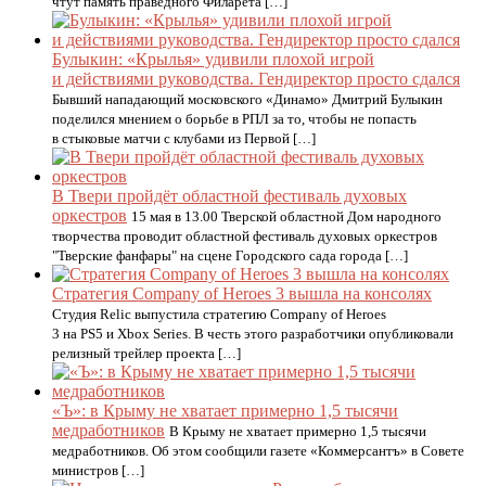
чтут память праведного Филарета […]
Булыкин: «Крылья» удивили плохой игрой
и действиями руководства. Гендиректор просто сдался
Бывший нападающий московского «Динамо» Дмитрий Булыкин
поделился мнением о борьбе в РПЛ за то, чтобы не попасть
в стыковые матчи с клубами из Первой […]
В Твери пройдёт областной фестиваль духовых
оркестров
15 мая в 13.00 Тверской областной Дом народного
творчества проводит областной фестиваль духовых оркестров
"Тверские фанфары" на сцене Городского сада города […]
Стратегия Company of Heroes 3 вышла на консолях
Студия Relic выпустила стратегию Company of Heroes
3 на PS5 и Xbox Series. В честь этого разработчики опубликовали
релизный трейлер проекта […]
«Ъ»: в Крыму не хватает примерно 1,5 тысячи
медработников
В Крыму не хватает примерно 1,5 тысячи
медработников. Об этом сообщили газете «Коммерсантъ» в Совете
министров […]