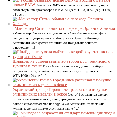
В России отзывают
новые BMW
Компания BMW приглашает в сервисные центры
владельцев 866 кроссоверов BMW X1 (серия F48) и X2 (серия F39)
в России.
«Манчестер Сити» объявил о переходе Эрлинга Холанда
«Манчестер Сити» на официальном сайте объявил о трансфере
нападающего дортмундской «Боруссии» Эрлинга Холанда.
Английский клуб достиг принципиальной договорённости
о переходе […]
Шнайдер не сумела выйти во второй круг теннисного
турнира в Ухане
Российская теннисистка Диана Шнайдер
не сумела преодолеть барьер первого раунда на турнире категории
WTA 1000 в Ухане […]
Украинский тренер Городничев рассказал о покупке
олимпийских медалей в боксе
Сергей Городничев сделал
громкое заявление о коррупции, процветавшей в любительском
боксе. Он рассказал, что победу на Олимпийских играх можно
купить за деньги и даже уточнил, в какие […]