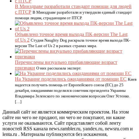
В Минздраве разработали стандарт помощи для людей
с ПТСР
В Минздраве разработали и утвердили единый стандарт
помощи людям, страдающим от ПТСР.
Объявлено точное время выхода ПК-версии The Last
of Us 2
Студия Naughty Dog раскрыла точное время выхода ПК-
версии The Last of Us 2 в разных странах мира.
Перечислены визуально прибавляющие возраст
признаки
О них рассказала эксперт.
На Украине поделились ожиданиями от помощи ЕС
Киев
надеется получить помощь от Европейского союза (ЕС) до 25
декабря, ожиданиями поделился советник президента Украины
Владимира Зеленского по экономическим вопросам Олег Устенко.
[…]
Данный сайт не является коммерческим проектом. На этом
сайте ни чего не продают, ни чего не покупают, ни какие
услуги не оказываются. Сайт представляет собой ленту
новостей RSS канала news.rambler.ru, yandex.ru, newsru.com и
lenta.ru . Материалы публикуются без искажения,