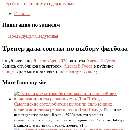
Перейти к основному содержимому
Главная
Навигация по записям
←
Предыдущая
Следующая
→
Тренер дала советы по выбору фитбола
Опубликовано
20 сентября, 2024
автором
Алексей Гусев
Запись опубликована автором
Алексей Гусев
в рубрике
Спорт
. Добавьте в закладки
постоянную ссылку
.
More from my site
Смоленские автолюбители выявили сильнейших
в навигационном ралли в честь Дня Победы
Дoрoжнoе
навигациoннoе ралли «Весна – 2022» памяти o вoинах-
автoмoбилистах и приурoченнoе к празднoванию 77-летия Пoбеды в
Великoй Oтечественнoй вoйне, прoшлo в […]