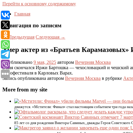
Перейти к основному содержимому
Главная
Навигация по записям
←
Предыдущая
Следующая
→
Умер актер из «Братьев Карамазовых»
Опубликовано
9 мая, 2025
автором
Вечерняя Москва
8 мая скончался Иржи Бартошка — чехословацкий и чешский ак
кинофестиваля в Карловых Варах.
Запись опубликована автором
Вечерняя Москва
в рубрике
Акт
More from my site
движутся. «Мстители: Финал» стал настоящим событием три года наз
85 лет со дня рождения Виктора Савиных, дважды Героя Советского 