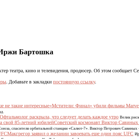
 Иржи Бартошка
тер театра, кино и телевидения, продюсер. Об этом сообщает Ce
еры
. Добавьте в закладки
постоянную ссылку
.
«Мстители: Финал» убили фильмы Marvel
ад.
Офтальмолог раскрыла, что следует делать каждое утро
Велик риск
Советский космонавт Виктор Савиных 
Союза, спасителя орбитальной станции «Салют-7». Виктор Петрович Савиных 
Макгрегор заявил о желании завоевать еще один пояс UFC
Ир