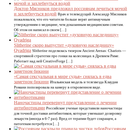
Доктор Мясников предложил россиянам лечиться мочой
и захлебнуться водой
Врач и телеведущий Александр Мясников
пожаловался, что его читатели больше верят антинаучным
утверждениям о медицине, чем доказанным медицинским советам.
Об этом он написал в своем […]
Slitherine скоро выпустит «духовную наследницу»
Qvadriga
Slitherine поделилась тизером Ancient Arenas: Chariots —
спортивной стратегии про гонки на колесницах в Древнем Риме.
Работает над ней CreativeForge […]
«Самая сексуальная в мире судья» снялась в едва
заметном бикини
Итальянская модель и телезвезда Клаудия
Романи попозировала на камеру в откровенном виде.
Наночастицы перевернут представление о лечении
антибиотиками
Российские ученые представили наночастицы
для точной доставки антибиотиков, которые уменьшат дозировку
лекарств (иногда в 6-7 раз). Вред от терапии будет сокращен, а
патогенам потребуется […]
Россиянам