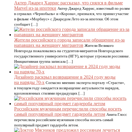
Актер Джаред Харрис рассказал, что снялся в фильме
Marvel из-за ипотеки
Актер Джаред Харрис, известный по ролям
в сериалах «Чернобыль» и «Корона», признался, что принял участие
в фильме «Морбиус» с Джаредом Лето из-за ипотеки. Об этом
сообщает […]
Жители российского города записали обращение из-за
напавших на женщину мигрантов
Жители Великого
Новгорода пожаловались на студентов-мигрантов Новгородского
государственного университета (НГУ), которые угрожали россиянке.
Инициативная группа записала […]
Дизайнер раскрыл возвращение в 2024 году моды
на наряды 70-х
Согласно мнению эксперта порталу «Страсти»,
в текущем году ожидается возвращение актуальности нарядов,
вдохновленных стилями предыдущих […]
Российским мужчинам перечислили способы носить
самый популярный предмет гардероба летом
Анита Глосс
перечислила российским мужчинам способы носить самый
популярный предмет гардероба летом.