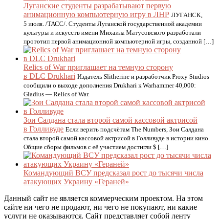
Луганские студенты разрабатывают первую
анимационную компьютерную игру в ЛНР
ЛУГАНСК,
5 июля. /ТАСС/. Студенты Луганской государственной академии
культуры и искусств имени Михаила Матусовского разработали
прототип первой анимационной компьютерной игры, созданной […]
Relics of War приглашает на темную сторону
в DLC Drukhari
Издатель Slitherine и разработчик Proxy Studios
сообщили о выходе дополнения Drukhari к Warhammer 40,000:
Gladius — Relics of War.
Зои Салдана стала второй самой кассовой актрисой
в Голливуде
Если верить подсчётам The Numbers, Зои Салдана
стала второй самой кассовой актрисой в Голливуде в истории кино.
Общие сборы фильмов с её участием достигли $ […]
Командующий ВСУ предсказал рост до тысячи числа
атакующих Украину «Гераней»
Данный сайт не является коммерческим проектом. На этом
сайте ни чего не продают, ни чего не покупают, ни какие
услуги не оказываются. Сайт представляет собой ленту