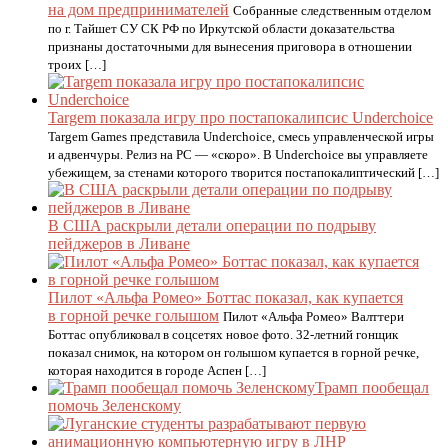
на дом предпринимателей
Собранные следственным отделом
по г. Тайшет СУ СК РФ по Иркутской области доказательства
признаны достаточными для вынесения приговора в отношении
троих […]
Targem показала игру про постапокалипсис Underchoice
Targem Games представила Underchoice, смесь управленческой игры
и адвенчуры. Релиз на PC — «скоро». В Underchoice вы управляете
убежищем, за стенами которого творится постапокалиптический […]
В США раскрыли детали операции по подрыву
пейджеров в Ливане
Пилот «Альфа Ромео» Боттас показал, как купается
в горной речке голышом
Пилот «Альфа Ромео» Валттери
Боттас опубликовал в соцсетях новое фото. 32-летний гонщик
показал снимок, на котором он голышом купается в горной речке,
которая находится в городе Аспен […]
Трамп пообещал
помочь Зеленскому