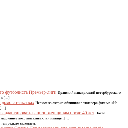
его футболиста Премьер-лиги
Иранский нападающий петербургского
 в […]
 домогательствах
Несколько актрис обвинили режиссера фильма «Не
 […]
ак адаптировать рацион женщинам после 40 лет
После
в, медленнее восстанавливаются мышцы, […]
, чем редким явлением.