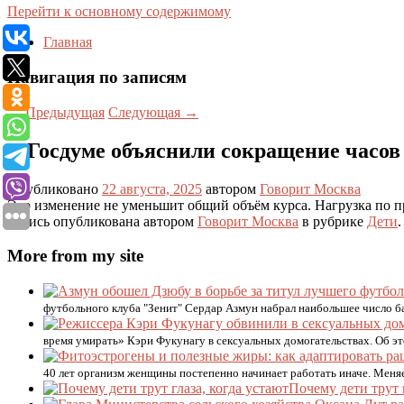
Перейти к основному содержимому
Главная
Навигация по записям
←
Предыдущая
Следующая
→
В Госдуме объяснили сокращение часов 
Опубликовано
22 августа, 2025
автором
Говорит Москва
Это изменение не уменьшит общий объём курса. Нагрузка по пр
Запись опубликована автором
Говорит Москва
в рубрике
Дети
More from my site
футбольного клуба "Зенит" Сердар Азмун набрал наибольшее число б
время умирать» Кэри Фукунагу в сексуальных домогательствах. Об э
40 лет организм женщины постепенно начинает работать иначе. Меняе
Почему дети трут г