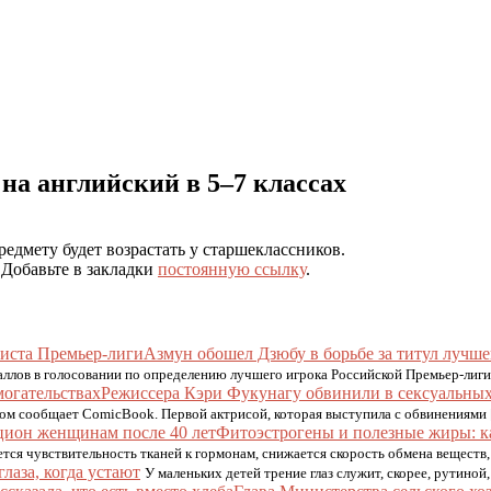
на английский в 5–7 классах
едмету будет возрастать у старшеклассников.
. Добавьте в закладки
постоянную ссылку
.
Азмун обошел Дзюбу в борьбе за титул лучш
аллов в голосовании по определению лучшего игрока Российской Премьер-лиги
Режиссера Кэри Фукунагу обвинили в сексуальных
том сообщает ComicBook. Первой актрисой, которая выступила с обвинениями
Фитоэстрогены и полезные жиры: к
тся чувствительность тканей к гормонам, снижается скорость обмена вещест
лаза, когда устают
У маленьких детей трение глаз служит, скорее, рутиной