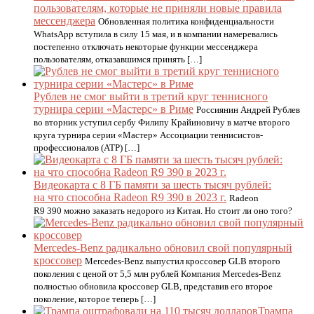
пользователям, которые не приняли новые правила
мессенджера
Обновленная политика конфиденциальности
WhatsApp вступила в силу 15 мая, и в компании намеревались
постепенно отключать некоторые функции мессенджера
пользователям, отказавшимся принять […]
Рублев не смог выйти в третий круг теннисного
турнира серии «Мастерс» в Риме
Россиянин Андрей Рублев
во вторник уступил сербу Филипу Крайиновичу в матче второго
круга турнира серии «Мастер» Ассоциации теннисистов-
профессионалов (ATP) […]
Видеокарта с 8 ГБ памяти за шесть тысяч рублей:
на что способна Radeon R9 390 в 2023 г.
Radeon
R9 390 можно заказать недорого из Китая. Но стоит ли оно того?
Mercedes-Benz радикально обновил свой популярный
кроссовер
Mercedes-Benz выпустил кроссовер GLB второго
поколения с ценой от 5,5 млн рублей Компания Mercedes-Benz
полностью обновила кроссовер GLB, представив его второе
поколение, которое теперь […]
Трампа