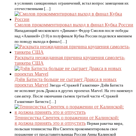
в условиях санкционных ограничений, встал вопрос замещения их
отечественными […]
Смолов прокомментировал выход в финал Кубка России
Нападающий московского «Динамо» Федор Смолов после победы
над «Аланией» (3:0) в полуфинале Кубка России поделился мнением
по поводу выхода в финал […]
Раскрыта неожиданная причина крушения самолета-
танкера США
Дэйв Батиста больше не сыграет Дракса в новых
проектах Marvel
Звезда «Стражей Галактики» Дэйв Батиста
не исполнит роль Дракса в других проектах Marvel. На это намекнул
сам актер. После окончания съемок третьей части «Стражей
Галактики» Батиста […]
Теннисистка Свентек о поражении от Калинской:
я должна принять это и отпустить
Первая ракетка мира,
польская теннисистка Ига Свентек прокомментировала свое
поражение от представительницы России Анны Калинской