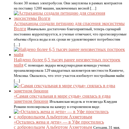
более 30 новых электробусов. Они закуплены в рамках контрактов
на поставку 1200 машин, заключенных весной […]
Астраханцы создали петицию для спасения экосистемы
Волги
Изначально достаточно благоприятный, теперь сценарий
постоянно корректируется, и ученые отмечают, что прогнозируемые
объемы сброса воды и их сроки не удовлетворяют потребностям
[…]
Найдено более 6,5 тысяч ранее неизвестных построек
майя
С помощью лидара международная команда ученых
проанализировала 129 квадратных километров местности Кампече,
Мексика. Оказалось, что этот участок изобилует постройками майя:
[…]
«Самая сексуальная в мире судья» снялась в едва
заметном бикини
Итальянская модель и телезвезда Клаудия
Романи попозировала на камеру в откровенном виде.
«Остались жена и дети» — в Уфе простились
с добровольцем Альбертом Ахметовым
Сегодня, 31 мая,