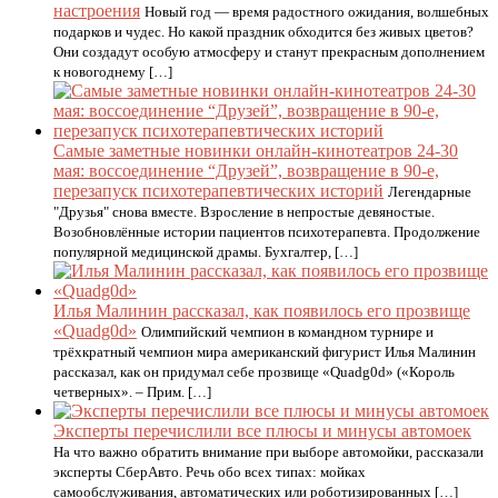
настроения
Новый год — время радостного ожидания, волшебных
подарков и чудес. Но какой праздник обходится без живых цветов?
Они создадут особую атмосферу и станут прекрасным дополнением
к новогоднему […]
Самые заметные новинки онлайн-кинотеатров 24-30
мая: воссоединение “Друзей”, возвращение в 90-е,
перезапуск психотерапевтических историй
Легендарные
"Друзья" снова вместе. Взросление в непростые девяностые.
Возобновлённые истории пациентов психотерапевта. Продолжение
популярной медицинской драмы. Бухгалтер, […]
Илья Малинин рассказал, как появилось его прозвище
«Quadg0d»
Олимпийский чемпион в командном турнире и
трёхкратный чемпион мира американский фигурист Илья Малинин
рассказал, как он придумал себе прозвище «Quadg0d» («Король
четверных». – Прим. […]
Эксперты перечислили все плюсы и минусы автомоек
На что важно обратить внимание при выборе автомойки, рассказали
эксперты СберАвто. Речь обо всех типах: мойках
самообслуживания, автоматических или роботизированных […]