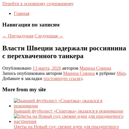
Перейти к основному содержимому
Главная
Навигация по записям
←
Предыдущая
Следующая
→
Власти Швеции задержали россиянина
с перехваченного танкера
Опубликовано
13 марта, 2026
автором
Марина Совина
Запись опубликована автором
Марина Совина
в рубрике
Мир
.
Добавьте в закладки
постоянную ссылку
.
More from my site
Бывший футболист «Спартака» оказался в реанимации
Цветы на Новый год: свежие идеи для праздничного