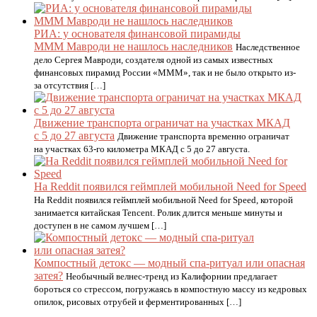
РИА: у основателя финансовой пирамиды
МММ Мавроди не нашлось наследников
Наследственное
дело Сергея Мавроди, создателя одной из самых известных
финансовых пирамид России «МММ», так и не было открыто из-
за отсутствия […]
Движение транспорта ограничат на участках МКАД
с 5 до 27 августа
Движение транспорта временно ограничат
на участках 63-го километра МКАД с 5 до 27 августа.
На Reddit появился геймплей мобильной Need for Speed
На Reddit появился геймплей мобильной Need for Speed, которой
занимается китайская Tencent. Ролик длится меньше минуты и
доступен в не самом лучшем […]
Компостный детокс — модный спа-ритуал или опасная
затея?
Необычный велнес-тренд из Калифорнии предлагает
бороться со стрессом, погружаясь в компостную массу из кедровых
опилок, рисовых отрубей и ферментированных […]