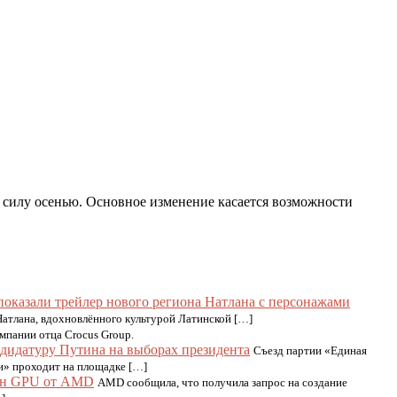
в силу осенью. Основное изменение касается возможности
показали трейлер нового региона Натлана с персонажами
Натлана, вдохновлённого культурой Латинской […]
мпании отца Crocus Group.
дидатуру Путина на выборах президента
Съезд партии «Единая
и» проходит на площадке […]
млн GPU от AMD
AMD сообщила, что получила запрос на создание