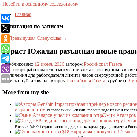
Перейти к основному содержимому
Главная
Навигация по записям
←
Предыдущая
Следующая
→
Юрист Южалин разъяснил новые прави
Опубликовано
12 июня, 2026
автором
Российская Газета
С сентября работодатели смогут привлекать сотрудников к све
увеличения для работодателя лимита часов сверхурочной работы 
Запись опубликована автором
Российская Газета
в рубрике
Лич
More from my site
и транспортом
Разработчики Genshin Impact в ходе прямой трансл
Эмин Агаларов 
Россия» («ЕР») единогласно поддержал кандидатуру президента Росс