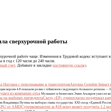
ла сверхурочной работы
рхурочной работе чаще. Изменения в Трудовой кодекс вступают 
в год с 120 часов до 240 часов.
ный счет
. Добавьте в закладки
постоянную ссылку
.
Авторы Genshin Impact 
яции версии 4.8 показали ролик с геймплеем следующего большого региона — 
ушел из компании отца
Музыкант и бизнесмен Эмин Агаларов ушел из ко
Съезд «ЕР» единогласно поддержал кан
ии Владимира Путина на выборах главы государства. XXI съезд «Единой Росси
Суперкомпьютер за $18 млрд может получить 1.2 