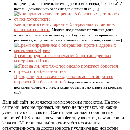
на даче, дома и не очень хотели идти в поликлиники, больницы". А
потом - "дождавшись рабочих дней, пришли со […]
Как принять своё старение: 5 бережных установок
от психотерапевта
Многие люди впадают в уныние даже
от мыслей о том, что не молодеют. Ещё тяжелее воспринимать
реальность, когда возрастных изменений всё больше, а пенсия — […]
Трамп определился с операцией против ядерных
материалов Ирана
Правда ли, что тяжелое одеяло помогает бороться
с тревогой и бессонницей
Задумывались ли вы о том,
под каким одеялом спите, и каким образом оно влияет на качество
сна?
Данный сайт не является коммерческим проектом. На этом
сайте ни чего не продают, ни чего не покупают, ни какие
услуги не оказываются. Сайт представляет собой ленту
новостей RSS канала news.rambler.ru, yandex.ru, newsru.com и
lenta.ru . Материалы публикуются без искажения,
ответственность за достоверность публикуемых новостей