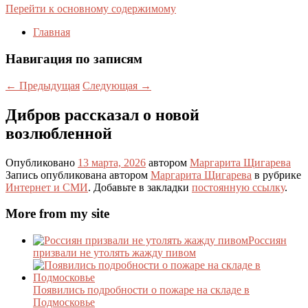
Перейти к основному содержимому
Главная
Навигация по записям
←
Предыдущая
Следующая
→
Дибров рассказал о новой
возлюбленной
Опубликовано
13 марта, 2026
автором
Маргарита Щигарева
Запись опубликована автором
Маргарита Щигарева
в рубрике
Интернет и СМИ
. Добавьте в закладки
постоянную ссылку
.
More from my site
Россиян
призвали не утолять жажду пивом
Появились подробности о пожаре на складе в
Подмосковье