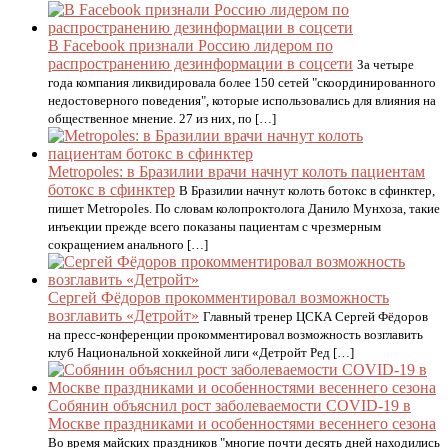
В Facebook признали Россию лидером по
распространению дезинформации в соцсети
За четыре
года компания ликвидировала более 150 сетей "скоординированного
недостоверного поведения", которые использовались для влияния на
общественное мнение. 27 из них, по […]
Metropoles: в Бразилии врачи начнут колоть пациентам
ботокс в сфинктер
В Бразилии начнут колоть ботокс в сфинктер,
пишет Metropoles. По словам колопроктолога Данило Мунхоза, такие
инъекции прежде всего показаны пациентам с чрезмерным
сокращением анального […]
Сергей Фёдоров прокомментировал возможность
возглавить «Детройт»
Главный тренер ЦСКА Сергей Фёдоров
на пресс-конференции прокомментировал возможность возглавить
клуб Национальной хоккейной лиги «Детройт Ред […]
Собянин объяснил рост заболеваемости COVID-19 в
Москве праздниками и особенностями весеннего сезона
Во время майских праздников "многие почти десять дней находились