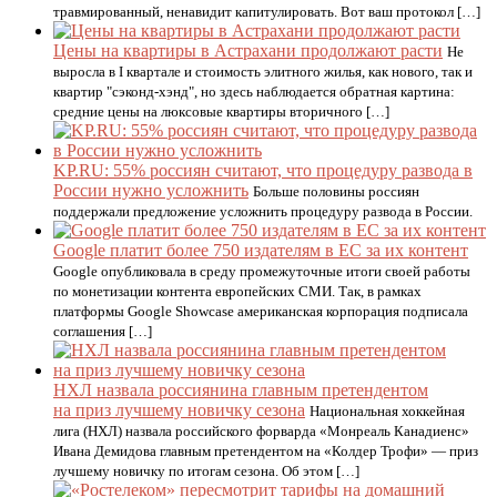
травмированный, ненавидит капитулировать. Вот ваш протокол […]
Цены на квартиры в Астрахани продолжают расти
Не
выросла в I квартале и стоимость элитного жилья, как нового, так и
квартир "сэконд-хэнд", но здесь наблюдается обратная картина:
средние цены на люксовые квартиры вторичного […]
KP.RU: 55% россиян считают, что процедуру развода в
России нужно усложнить
Больше половины россиян
поддержали предложение усложнить процедуру развода в России.
Google платит более 750 издателям в ЕС за их контент
Google опубликовала в среду промежуточные итоги своей работы
по монетизации контента европейских СМИ. Так, в рамках
платформы Google Showcase американская корпорация подписала
соглашения […]
НХЛ назвала россиянина главным претендентом
на приз лучшему новичку сезона
Национальная хоккейная
лига (НХЛ) назвала российского форварда «Монреаль Канадиенс»
Ивана Демидова главным претендентом на «Колдер Трофи» — приз
лучшему новичку по итогам сезона. Об этом […]