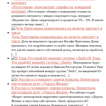
«Ростелеком» пересмотрит тарифы на домашний
интернет
«Ростелеком» объявил о повышении стоимости
домашнего интернета с января следующего года, передают
«Ведомости». Цены скорректируют в среднем на 5%— 6%. В начале
текущего месяца такие […]
Дочь Пригожина пожаловалась на низкую зарплату в
такси
Дочь музыкального продюсера Иосифа Пригожина Даная
призналась, что подрабатывает в службе такси. Женщина пояснила,
что для нее важно иметь собственный доход, несмотря на заработок
[…]
В Улан-
Удэ пройдёт концерт группы «Любэ»
Мероприятие будет
посвящено 65-летию вокалиста Николая Расторгуева 19 июня в Улан-
Удэ пройдёт юбилейный концерт группы "Любэ", посвящённый 65-
летию бессменного лидера и вокалиста […]
В России в годовщину снятия блокады Ленинграда
представили игру «Дорога Жизни»
Российская студия
«Искра» анонсировала нарративно-ориентированную игру «Дорога
Жизни» и запустила сайт проекта. Анонс приурочен к 82-
й годовщине снятия блокады Ленинграда, говорится […]