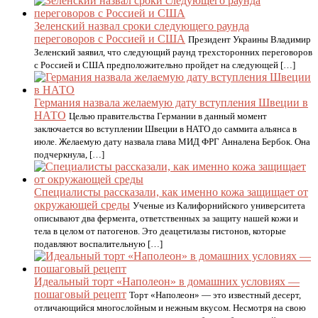
Зеленский назвал сроки следующего раунда
переговоров с Россией и США
Президент Украины Владимир
Зеленский заявил, что следующий раунд трехсторонних переговоров
с Россией и США предположительно пройдет на следующей […]
Германия назвала желаемую дату вступления Швеции в
НАТО
Целью правительства Германии в данный момент
заключается во вступлении Швеции в НАТО до саммита альянса в
июле. Желаемую дату назвала глава МИД ФРГ Анналена Бербок. Она
подчеркнула, […]
Специалисты рассказали, как именно кожа защищает от
окружающей среды
Ученые из Калифорнийского университета
описывают два фермента, ответственных за защиту нашей кожи и
тела в целом от патогенов. Это деацетилазы гистонов, которые
подавляют воспалительную […]
Идеальный торт «Наполеон» в домашних условиях —
пошаговый рецепт
Торт «Наполеон» — это известный десерт,
отличающийся многослойным и нежным вкусом. Несмотря на свою