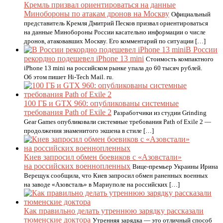
Кремль призвал ориентироваться на данные
Минобороны по атакам дронов на Москву
Официальный
представитель Кремля Дмитрий Песков призвал ориентироваться
на данные Минобороны России касательно информации о числе
дронов, атаковавших Москву. Его комментарий по ситуации […]
В России
рекордно подешевел iPhone 13 mini
Стоимость компактного
iPhone 13 mini на российском рынке упала до 60 тысяч рублей.
Об этом пишет Hi-Tech Mail. ru.
100 ГБ и GTX 960: опубликованы системные
требования Path of Exile 2
Разработчики из студии Grinding
Gear Games опубликовали системные требования Path of Exile 2 —
продолжения знаменитого экшена в стиле […]
Киев запросил обмен боевиков с «Азовстали»
на российских военнопленных
Вице-премьер Украины Ирина
Верещук сообщила, что Киев запросил обмен раненных военных
на заводе «Азовсталь» в Мариуполе на российских […]
Как правильно делать утреннюю зарядку рассказали
тюменские доктора
Утренняя зарядка — это отличный способ