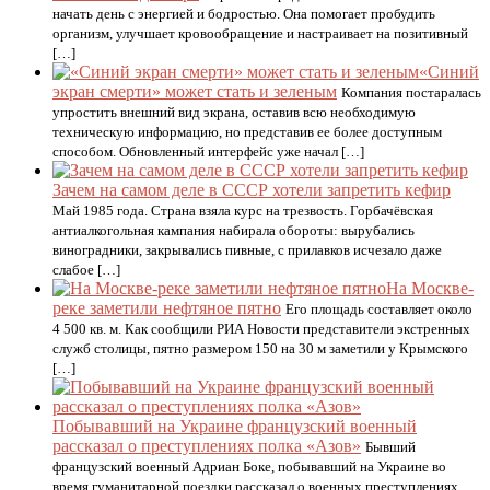
начать день с энергией и бодростью. Она помогает пробудить
организм, улучшает кровообращение и настраивает на позитивный
[…]
«Синий
экран смерти» может стать и зеленым
Компания постаралась
упростить внешний вид экрана, оставив всю необходимую
техническую информацию, но представив ее более доступным
способом. Обновленный интерфейс уже начал […]
Зачем на самом деле в СССР хотели запретить кефир
Май 1985 года. Страна взяла курс на трезвость. Горбачёвская
антиалкогольная кампания набирала обороты: вырубались
виноградники, закрывались пивные, с прилавков исчезало даже
слабое […]
На Москве-
реке заметили нефтяное пятно
Его площадь составляет около
4 500 кв. м. Как сообщили РИА Новости представители экстренных
служб столицы, пятно размером 150 на 30 м заметили у Крымского
[…]
Побывавший на Украине французский военный
рассказал о преступлениях полка «Азов»
Бывший
французский военный Адриан Боке, побывавший на Украине во
время гуманитарной поездки рассказал о военных преступлениях,