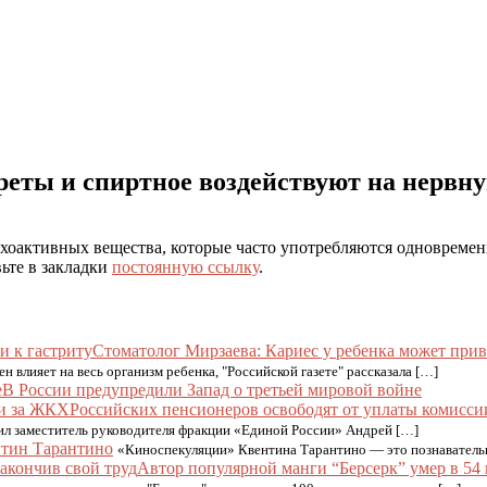
реты и спиртное воздействуют на нервну
хоактивных вещества, которые часто употребляются одновремен
вьте в закладки
постоянную ссылку
.
Стоматолог Мирзаева: Кариес у ребенка может прив
ен влияет на весь организм ребенка, "Российской газете" рассказала […]
В России предупредили Запад о третьей мировой войне
Российских пенсионеров освободят от уплаты комисс
вил заместитель руководителя фракции «Единой России» Андрей […]
нтин Тарантино
«Киноспекуляции» Квентина Тарантино — это познаватель
Автор популярной манги “Берсерк” умер в 54 г