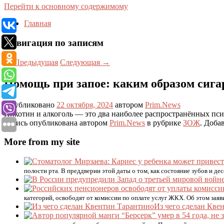
Перейти к основному содержимому
Главная
Навигация по записям
←
Предыдущая
Следующая
→
Помощь при запое: каким образом сига
Опубликовано
22 октября, 2024
автором
Prim.News
Никотин и алкоголь — это два наиболее распространённых пси
Запись опубликована автором
Prim.News
в рубрике
ЗОЖ
. Доба
More from my site
полости рта. В преддверии этой даты о том, как состояние зубов и дес
категорий, освободят от комиссии по оплате услуг ЖКХ. Об этом зая
Из чего сделан Кве