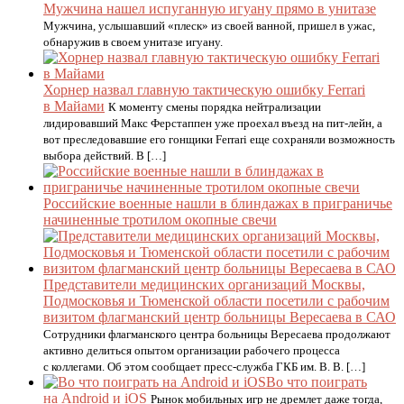
Мужчина нашел испуганную игуану прямо в унитазе
Мужчина, услышавший «плеск» из своей ванной, пришел в ужас,
обнаружив в своем унитазе игуану.
Хорнер назвал главную тактическую ошибку Ferrari
в Майами
К моменту смены порядка нейтрализации
лидировавший Макс Ферстаппен уже проехал въезд на пит-лейн, а
вот преследовавшие его гонщики Ferrari еще сохраняли возможность
выбора действий. В […]
Российские военные нашли в блиндажах в приграничье
начиненные тротилом окопные свечи
Представители медицинских организаций Москвы,
Подмосковья и Тюменской области посетили с рабочим
визитом флагманский центр больницы Вересаева в САО
Сотрудники флагманского центра больницы Вересаева продолжают
активно делиться опытом организации рабочего процесса
с коллегами. Об этом сообщает пресс-служба ГКБ им. В. В. […]
Во что поиграть
на Android и iOS
Рынок мобильных игр не дремлет даже тогда,