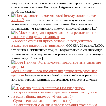
когда на рынке консольных или компьютерных проектов наступает
сравнительное затишье. Портал pocketgamer. com подготовил
подборку свежих […]
Почему золото такое
мягкое?
Золото — не только один из самых ценных металлов
на планете, но и один из самых пластичных. Но в чем секрет
поразительной мягкости золота и может ли наука объяснить […]
В Москве открыли прием заявок на резидентство
в кластере видеоигр и анимации
МОСКВА, 31 марта. /ТАСС/.
Столичные анимационные студии и видеоигровые компании смогут
подать заявку на резидентство в первом в России кластере анимации
и видеоигр, с 31 марта […]
Врач Панина: йога поможет предотвратить развитие
артрита
Регулярные занятия йогой помогут избежать развития
артрозов, повысят адаптивность организма к стрессу и улучшат
работу […]
«Сумасшедший заканчивает на кладбище»
Как аргентинец с манией преследования стал одним