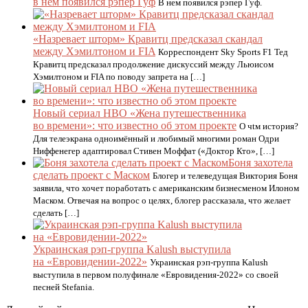
в нём появился рэпер Гуф
В нем появился рэпер Гуф.
«Назревает шторм» Кравитц предсказал скандал
между Хэмилтоном и FIA
Корреспондент Sky Sports F1 Тед
Кравитц предсказал продолжение дискуссий между Льюисом
Хэмилтоном и FIA по поводу запрета на […]
Новый сериал HBO «Жена путешественника
во времени»: что известно об этом проекте
О чtм история?
Для телеэкрана одноимённый и любимый многими роман Одри
Ниффенегер адаптировал Стивен Моффат («Доктор Кто», […]
Боня захотела
сделать проект с Маском
Блогер и телеведущая Виктория Боня
заявила, что хочет поработать с американским бизнесменом Илоном
Маском. Отвечая на вопрос о целях, блогер рассказала, что желает
сделать […]
Украинская рэп-группа Kalush выступила
на «Евровидении-2022»
Украинская рэп-группа Kalush
выступила в первом полуфинале «Евровидения-2022» со своей
песней Stefania.