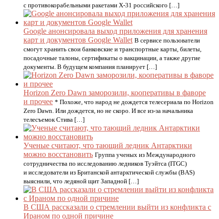
с противокорабельными ракетами Х-31 российского […]
Google анонсировала выход приложения для хранения
карт и документов Google Wallet
В сервисе пользователи
смогут хранить свои банковские и транспортные карты, билеты,
посадочные талоны, сертификаты о вакцинации, а также другие
документы. В будущем компания планирует […]
Horizon Zero Dawn заморозили, кооперативы в фаворе
и прочее
* Похоже, что народ не дождется телесериала по Horizon
Zero Dawn. Или дождется, но не скоро. И все из-за начальника
телесъемок Стива […]
Ученые считают, что тающий ледник Антарктики
можно восстановить
Группа ученых из Международного
сотрудничества по исследованию ледников Туэйтса (ITGC)
и исследователи из Британской антарктической службы (BAS)
выяснили, что ледяной щит Западной […]
В США рассказали о стремлении выйти из конфликта с
Ираном по одной причине