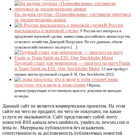
На лидера группы «Порнофильмы» составили протокол
за дискредитацию армии
В России
высказались о зерновой сделке
У России нет интереса в
продлении зерновой сделки, заявил глава российского министерства
сельского хозяйства Дмитрий Патрушев. По его данным, объем
сельскохозяйственного экспорта […]
Трудный старт для чемпионов — прогноз на матч Fnatic
и Team Spirit на ESL One Stockholm Major
12 мая пройдут
первые матчи групповой стадии E SL One Stockholm 2022.
Снова
простота: что в моде в этом сезоне
Образы,
демонстрирующие естественную красоту девушки не выходят
из моды.
Данный сайт не является коммерческим проектом. На этом
сайте ни чего не продают, ни чего не покупают, ни какие
услуги не оказываются. Сайт представляет собой ленту
новостей RSS канала news.rambler.ru, yandex.ru, newsru.com и
lenta.ru . Материалы публикуются без искажения,
ответственность за достоверность публикуемых новостей