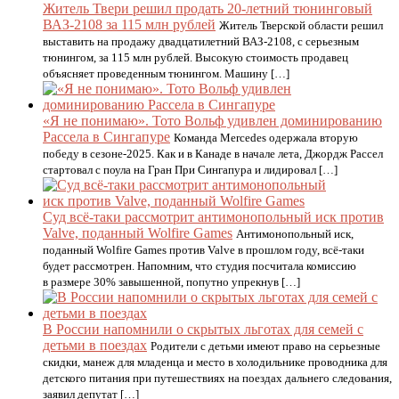
Житель Твери решил продать 20-летний тюнинговый
ВАЗ-2108 за 115 млн рублей
Житель Тверской области решил
выставить на продажу двадцатилетний ВАЗ-2108, с серьезным
тюнингом, за 115 млн рублей. Высокую стоимость продавец
объясняет проведенным тюнингом. Машину […]
«Я не понимаю». Тото Вольф удивлен доминированию
Рассела в Сингапуре
Команда Mercedes одержала вторую
победу в сезоне-2025. Как и в Канаде в начале лета, Джордж Рассел
стартовал с поула на Гран При Сингапура и лидировал […]
Суд всё-таки рассмотрит антимонопольный иск против
Valve, поданный Wolfire Games
Антимонопольный иск,
поданный Wolfire Games против Valve в прошлом году, всё-таки
будет рассмотрен. Напомним, что студия посчитала комиссию
в размере 30% завышенной, попутно упрекнув […]
В России напомнили о скрытых льготах для семей с
детьми в поездах
Родители с детьми имеют право на серьезные
скидки, манеж для младенца и место в холодильнике проводника для
детского питания при путешествиях на поездах дальнего следования,
заявил депутат […]