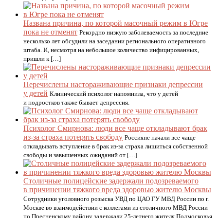
Названа причина, по которой масочный режим в Югре
пока не отменят
Рекордно низкую заболеваемость за последние
несколько лет обсудили на заседании регионального оперативного
штаба. И, несмотря на небольшое количество инфицированных,
пришли к […]
Перечислены настораживающие признаки депрессии
у детей
Клинический психолог напомнила, что у детей
и подростков также бывает депрессия.
Психолог Смирнова: люди все чаще откладывают брак
из-за страха потерять свободу
Россияне начали все чаще
откладывать вступление в брак из-за страха лишиться собственной
свободы и завышенных ожиданий от […]
Столичные полицейские задержали подозреваемого
в причинении тяжкого вреда здоровью жителю Москвы
Сотрудники уголовного розыска УВД по ЦАО ГУ МВД России по г.
Москве во взаимодействии с коллегами из столичного МВД России
по Пресненскому району задержали 25-летнего жителя Подмосковья,