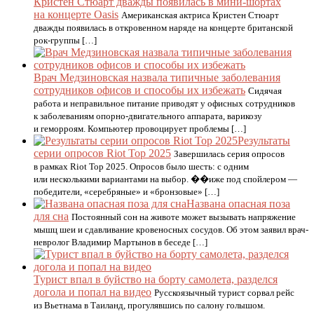
Кристен Стюарт дважды появилась в мини-шортах
на концерте Oasis
Американская актриса Кристен Стюарт
дважды появилась в откровенном наряде на концерте британской
рок-группы […]
Врач Медзиновская назвала типичные заболевания
сотрудников офисов и способы их избежать
Сидячая
работа и неправильное питание приводят у офисных сотрудников
к заболеваниям опорно-двигательного аппарата, варикозу
и геморроям. Компьютер провоцирует проблемы […]
Результаты
серии опросов Riot Top 2025
Завершилась серия опросов
в рамках Riot Top 2025. Опросов было шесть: с одним
или несколькими вариантами на выбор. ��иже под спойлером —
победители, «серебряные» и «бронзовые» […]
Названа опасная поза
для сна
Постоянный сон на животе может вызывать напряжение
мышц шеи и сдавливание кровеносных сосудов. Об этом заявил врач-
невролог Владимир Мартынов в беседе […]
Турист впал в буйство на борту самолета, разделся
догола и попал на видео
Русскоязычный турист сорвал рейс
из Вьетнама в Таиланд, прогулявшись по салону голышом.