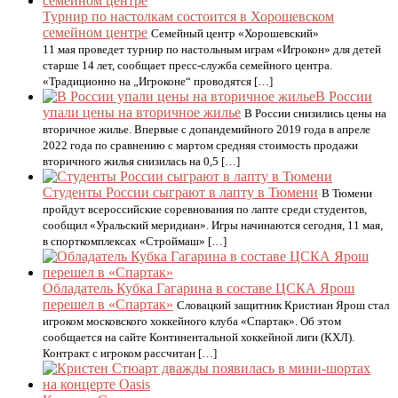
Турнир по настолкам состоится в Хорошевском
семейном центре
Семейный центр «Хорошевский»
11 мая проведет турнир по настольным играм «Игрокон» для детей
старше 14 лет, сообщает пресс-служба семейного центра.
«Традиционно на „Игроконе“ проводятся […]
В России
упали цены на вторичное жилье
В России снизились цены на
вторичное жилье. Впервые с допандемийного 2019 года в апреле
2022 года по сравнению с мартом средняя стоимость продажи
вторичного жилья снизилась на 0,5 […]
Студенты России сыграют в лапту в Тюмени
В Тюмени
пройдут всероссийские соревнования по лапте среди студентов,
сообщил «Уральский меридиан». Игры начинаются сегодня, 11 мая,
в спорткомплексах «Строймаш» […]
Обладатель Кубка Гагарина в составе ЦСКА Ярош
перешел в «Спартак»
Словацкий защитник Кристиан Ярош стал
игроком московского хоккейного клуба «Спартак». Об этом
сообщается на сайте Континентальной хоккейной лиги (КХЛ).
Контракт с игроком рассчитан […]